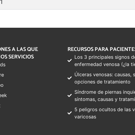
1
ONES A LAS QUE
RECURSOS PARA PACIENTE
OS SERVICIOS
Los 3 principales signos d
enfermedad venosa (¿la ti
ds
Úlceras venosas: causas, 
re
opciones de tratamiento
eo
Síndrome de piernas inquie
eek
síntomas, causas y tratam
t
5 peligros ocultos de las 
varicosas