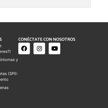
S
CONÉCTATE CON NOSOTROS
e
enes?)
síntomas y
tas (SPI):
iento
venas