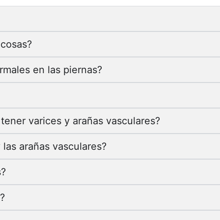
icosas?
males en las piernas?
tener varices y arañas vasculares?
 las arañas vasculares?
s?
?