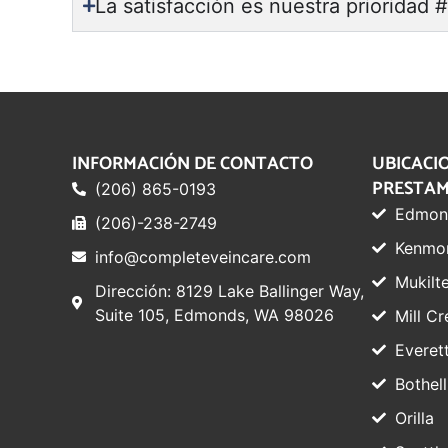
La satisfacción es nuestra prioridad #
INFORMACIÓN DE CONTACTO
UBICACI
PRESTAM
(206) 865-0193
Edmon
(206)-238-2749
Kenmo
info@completeveincare.com
Mukilt
Dirección: 8129 Lake Ballinger Way,
Suite 105, Edmonds, WA 98026
Mill Cr
Everet
Bothell
Orilla