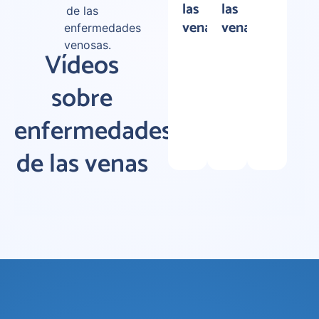
las
las
de las
venas
venas?
enfermedades
venosas.
Vídeos
sobre
enfermedades
de las venas