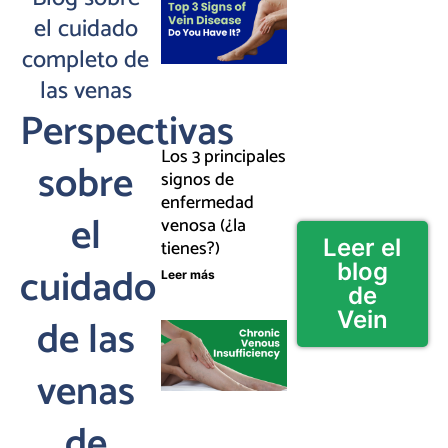
el cuidado
completo de
las venas
Perspectivas
Los 3 principales
sobre
signos de
enfermedad
el
venosa (¿la
Leer el
tienes?)
cuidado
blog
Leer más
de
Vein
de las
venas
de