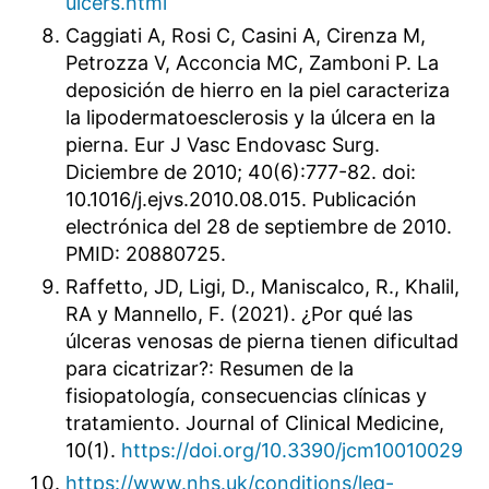
ulcers.html
Caggiati A, Rosi C, Casini A, Cirenza M,
Petrozza V, Acconcia MC, Zamboni P. La
deposición de hierro en la piel caracteriza
la lipodermatoesclerosis y la úlcera en la
pierna. Eur J Vasc Endovasc Surg.
Diciembre de 2010; 40(6):777-82. doi:
10.1016/j.ejvs.2010.08.015. Publicación
electrónica del 28 de septiembre de 2010.
PMID: 20880725.
Raffetto, JD, Ligi, D., Maniscalco, R., Khalil,
RA y Mannello, F. (2021). ¿Por qué las
úlceras venosas de pierna tienen dificultad
para cicatrizar?: Resumen de la
fisiopatología, consecuencias clínicas y
tratamiento. Journal of Clinical Medicine,
10(1).
https://doi.org/10.3390/jcm10010029
https://www.nhs.uk/conditions/leg-