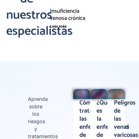
nuestros
Insuficiencia
venosa crónica
especialistas
Leer más
Aprenda
Cómo
¿Qué
Peligros
sobre
tratamos
es
de
los
las
la
las
riesgos
enfermedades
enfermedad
venas
y
de
de
varicosas
tratamientos